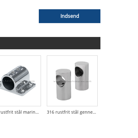
Indsend
316 rustfrit stål marine 90 graders rektangel stativbasemontering
316 rustfrit stål gennem hul marine gelænderstang