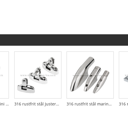
316 rustfrit stål Bimini Toprør Connector
316 rustfrit stål Justerbart 180 graders båd Bimini Top drejeligt dækhængsel
316 rustfrit stål marinebåd gelænder endemontering