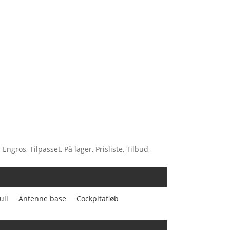
gros, Tilpasset, På lager, Prisliste, Tilbud,
ll
Antenne base
Cockpitafløb