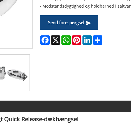
- Modstandsdygtighed og holdbarhed i saltvan
Send forespørgsel
Facebook
X
WhatsApp
Pinterest
LinkedIn
Share
ligt Quick Release-dækhængsel