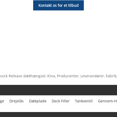
Kontakt os for et tilbud
Quick Release dækhængsel, Kina, Producenter, Leverandører, Fabrik, En
nge
Drejelås
Dækplade
Deck Filler
Tankventil
Gennem-Hu