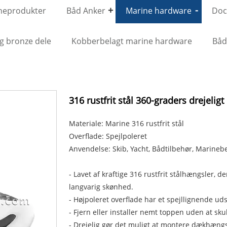
neprodukter
Båd Anker
Marine hardware
Dock
g bronze dele
Kobberbelagt marine hardware
Bå
316 rustfrit stål 360-graders drejel
Materiale: Marine 316 rustfrit stål
Overflade: Spejlpoleret
Anvendelse: Skib, Yacht, Bådtilbehør, Marinebe
- Lavet af kraftige 316 rustfrit stålhængsler,
langvarig skønhed.
- Højpoleret overflade har et spejllignende u
- Fjern eller installer nemt toppen uden at skul
- Drejelig gør det muligt at montere dækhængsl