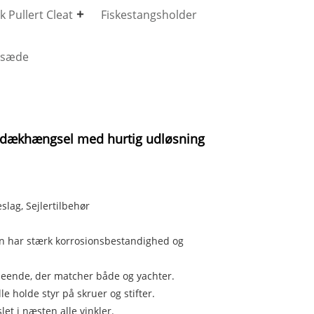
 Pullert Cleat
Fiskestangsholder
dsæde
igt dækhængsel med hurtig udløsning
slag, Sejlertilbehør
 den har stærk korrosionsbestandighed og
dseende, der matcher både og yachter.
le holde styr på skruer og stifter.
et i næsten alle vinkler.