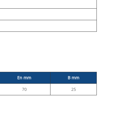
En mm
B mm
70
25