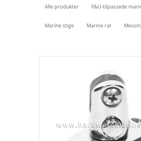
Alle produkter
F&U-tilpassede mari
Marine stige
Marine rat
Messin