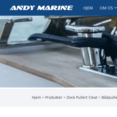
HJEM
OM OS
Hjem
>
Produkter
>
Dock Pullert Cleat
>
Bådpulle