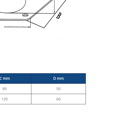
C mm
D mm
90
50
120
60