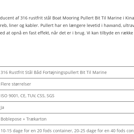
nt af 316 rustfrit stål Boat Mooring Pullert Bit Til Marine i Kina, 
reb, liner og kabler. Pullert har en længere levetid i havvand, ultravi
d at opnå en fast effekt, når det er i brug. Vi kan tilbyde en række
316 Rustfrit Stål Båd Fortøjningspullert Bit Til Marine
Flere størrelser
ISO 9001, CE, TUV, CSS, SGS
Ja
Boblepose + Trækarton
10-15 dage for en 20 fods container, 20-25 dage for en 40 fods con