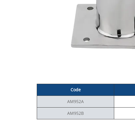
C
ode
AM952A
AM952B