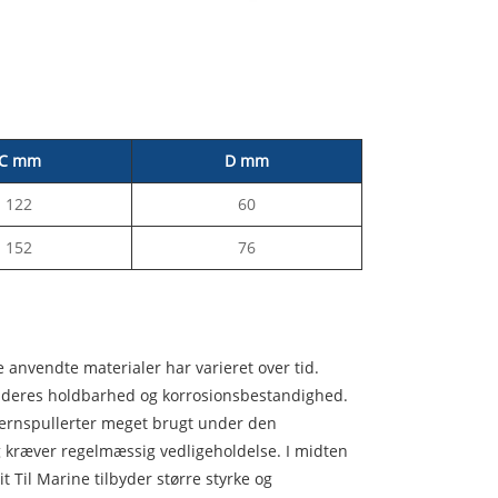
C mm
D mm
122
60
152
76
e anvendte materialer har varieret over tid.
dret deres holdbarhed og korrosionsbestandighed.
bejernspullerter meget brugt under den
og kræver regelmæssig vedligeholdelse. I midten
t Til Marine tilbyder større styrke og