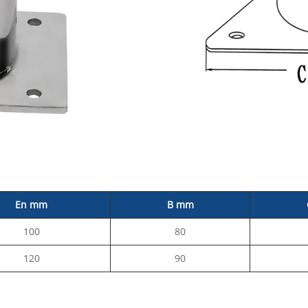
En mm
B mm
100
80
120
90