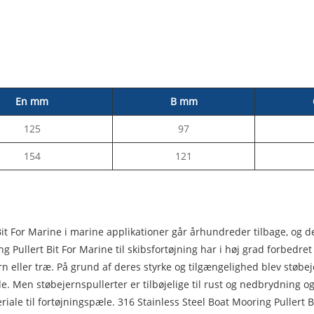
En mm
B mm
125
97
154
121
t Bit For Marine i marine applikationer går århundreder tilbage, og d
ing Pullert Bit For Marine til skibsfortøjning har i høj grad forbe
jern eller træ. På grund af deres styrke og tilgængelighed blev stø
ede. Men støbejernspullerter er tilbøjelige til rust og nedbrydning 
riale til fortøjningspæle. 316 Stainless Steel Boat Mooring Pullert Bi