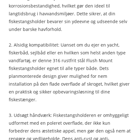
korrosionsbestandighed, hvilket gør den ideel til
langtidsbrug i havvandsmiljøer. Dette sikrer, at din
fiskestangsholder bevarer sin ydeevne og udseende selv
under barske havforhold.
2. Alsidig kompatibilitet: Uanset om du ejer en yacht,
fiskerbåd, sejlbåd eller en hvilken som helst anden type
vandfartøj, er denne 316 rustfrit stål Flush Mount
fiskestangsholder egnet til alle typer både. Dets
planmonterede design giver mulighed for nem
installation på den flade overflade af skroget, hvilket giver
en praktisk og sikker opbevaringsløsning til dine
fiskestænger.
3. Udsøgt håndværk: Fiskestangsholderen er omhyggeligt
udformet med en poleret overflade, der ikke kun
forbedrer dens æstetiske appel, men gør den også nem at
rengøre og vedligeholde. Dens anti-rust og anti-