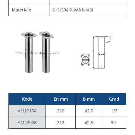
Materiale
316/304 Rustfrit stål
Kode
En mm
B mm
Grad
AM2215A
212
42.5
15°
AM2290B
212
42.5
90°