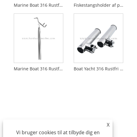
Marine Boat 316 Rustfrit Stål Triplet Ring Justerbar Fiskestang Holder
Fiskestangsholder af plast til havrørsstativ til opbevaring
Marine Boat 316 Rustfrit Stål Enkel Ring Fiskestang Holder
Boat Yacht 316 Rustfri Stål Stand Justerbar Fiskestang Holder
X
Vi bruger cookies til at tilbyde dig en