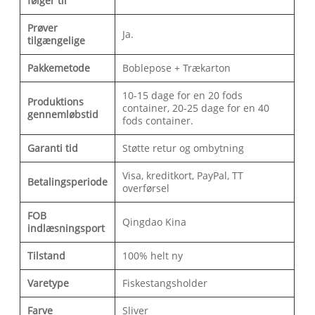
følger til
Prøver
Ja.
tilgængelige
Pakkemetode
Boblepose + Trækarton
10-15 dage for en 20 fods
Produktions
container, 20-25 dage for en 40
gennemløbstid
fods container.
Garanti tid
Støtte retur og ombytning
Visa, kreditkort, PayPal, TT
Betalingsperiode
overførsel
FOB
Qingdao Kina
indlæsningsport
Tilstand
100% helt ny
Varetype
Fiskestangsholder
Farve
Sliver