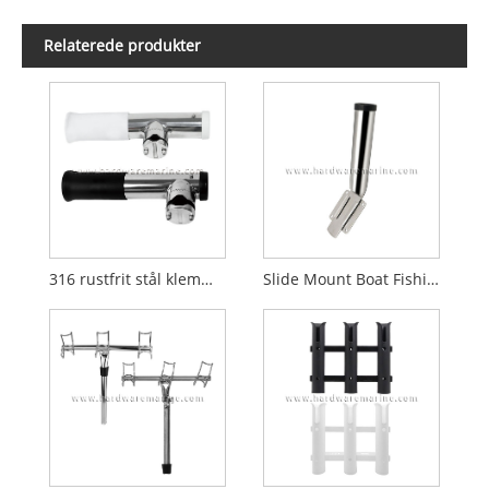
Relaterede produkter
316 rustfrit stål klemme på stangholder med rørindsats
Slide Mount Boat Fishing Rod Holder Rustfrit stål aftagelig base