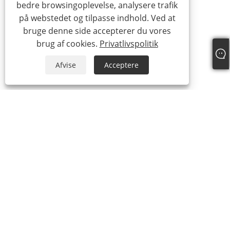
bedre browsingoplevelse, analysere trafik
på webstedet og tilpasse indhold. Ved at
bruge denne side accepterer du vores
brug af cookies.
Privatlivspolitik
Afvise
Acceptere
+86-15865772126
andy@hardwaremarine.com
Copyright © 2023 Shandong Power Industry and Trade Co., Ltd.