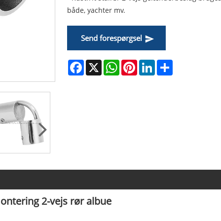
både, yachter mv.
Send forespørgsel
Facebook
X
WhatsApp
Pinterest
LinkedIn
Share
ontering 2-vejs rør albue