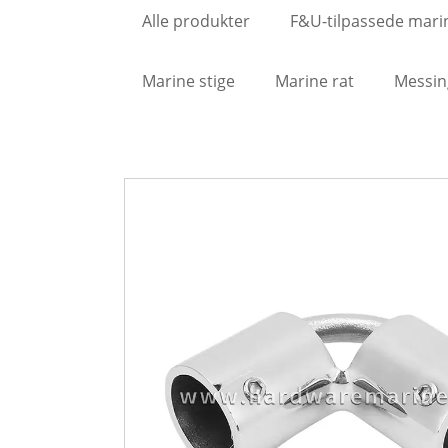
Alle produkter
F&U-tilpassede mari
Marine stige
Marine rat
Messin