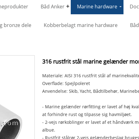
neprodukter
Båd Anker
Marine hardware
Dock
g bronze dele
Kobberbelagt marine hardware
Bå
316 rustfrit stål marine gelænder mon
Materiale: AISI 316 rustfrit stål af marinekvalit
Overflade: Spejlpoleret
Anvendelse: Skib, Yacht, Bådtilbehør, Marinebe
- Marine gelænder rørfitting er lavet af høj kval
at forhindre rust og tilpasse sig havmiljøet.
- 2-vejs rørkoblinger er lavet af et håndværk
albue.
- Rustfrit stålrør 2-vejs gelænderbeslag bruges