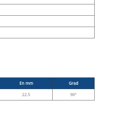
En mm
Grad
22.5
90°