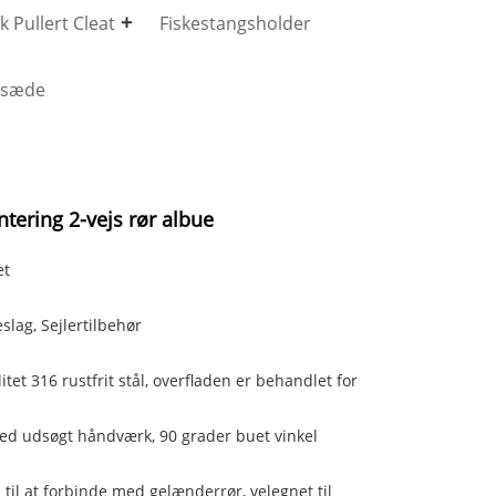
 Pullert Cleat
Fiskestangsholder
dsæde
tering 2-vejs rør albue
et
slag, Sejlertilbehør
itet 316 rustfrit stål, overfladen er behandlet for
 med udsøgt håndværk, 90 grader buet vinkel
 til at forbinde med gelænderrør, velegnet til