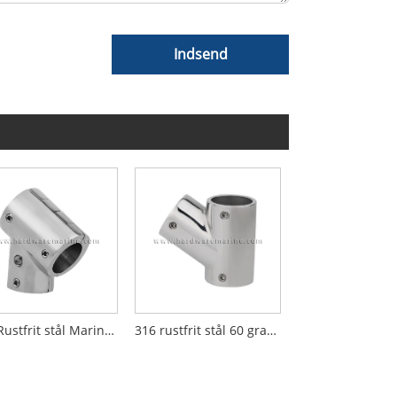
Indsend
316 Rustfrit stål Marine Håndliste Fitting 60 Degree T-shirt
316 rustfrit stål 60 graders marine gelænderbeslag venstre-højre