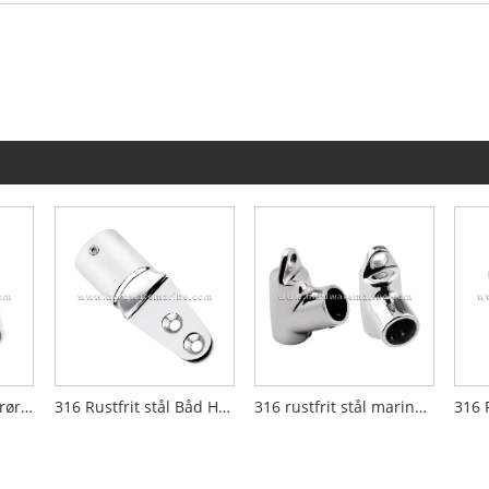
316 rustfrit stål bådrør Håndskinne Fitting Albue Connector
316 Rustfrit stål Båd Håndskinne Fitting Stanchion Base Mount Eye End Cap
316 rustfrit stål marine gelænder Montering 60/90 graders T-stik