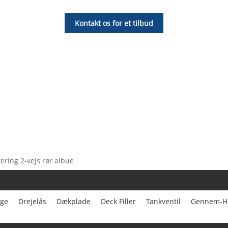
Kontakt os for et tilbud
ering 2-vejs rør albue
nge
Drejelås
Dækplade
Deck Filler
Tankventil
Gennem-Hu