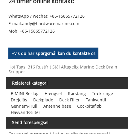
24 timer online kontakt:
WhatsApp / wechat: +86-15865772126
E-mail:
andy@hardwaremarine.com
Mob:
+86-15865772126
Hvis du har spørgsmål kan du kontakte os
Hot Tags: 316 Rustfrit Stål Aftagelig Marine Deck Drain
Scupper
Relateret kategori
BIMINI Beslag
Hængsel
Rørstang
Træk ringe
Drejelås
Dækplade
Deck Filler
Tankventil
Gennem-Hull
Antenne base
Cockpitafløb
Havvandssilter
Send forespørgsel
Du er velkommen til at give din forespørgsel i