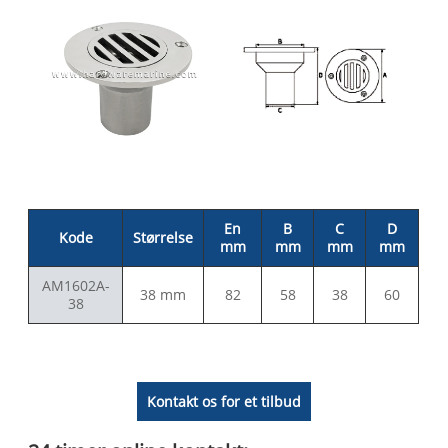
En
B
C
D
Kode
Størrelse
mm
mm
mm
mm
AM1602A-
38 mm
82
58
38
60
38
Kontakt os for et tilbud