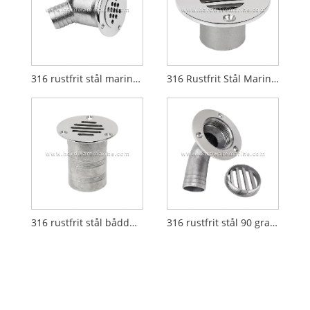
316 rustfrit stål marinedæksdrænspyd med kugle
316 Rustfrit Stål Marine Deck Drain Scupper
316 rustfrit stål båddæks afløbsspyd
316 rustfrit stål 90 graders aftagelig afløbsspyd til marinedæk