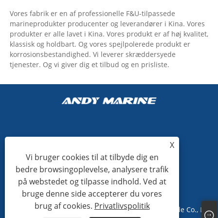
Vores fabrik er en af ​​professionelle F&U-tilpassede
marineprodukter producenter og leverandører i Kina. Vores
produkter er alle lavet i Kina. Vores produkt er af høj kvalitet,
klassisk og holdbart. Og vores spejlpolerede produkt er
korrosionsbestandighed. Vi leverer skræddersyede
tjenester. Og vi giver dig et tilbud og en prisliste.
+86-15865772126
X
Vi bruger cookies til at tilbyde dig en
andy@hardwaremarine.com
bedre browsingoplevelse, analysere trafik
på webstedet og tilpasse indhold. Ved at
bruge denne side accepterer du vores
brug af cookies.
Privatlivspolitik
Copyright © 2023 Shandong Power Industry and Trade Co., Ltd.