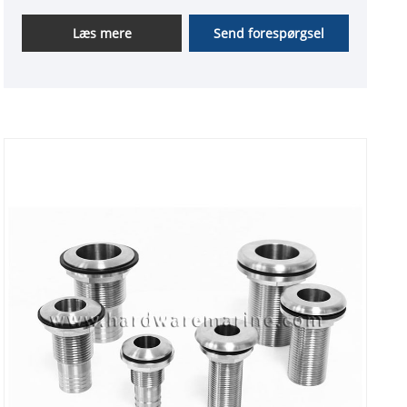
Investeringsstøbedele
Læs mere
Send forespørgsel