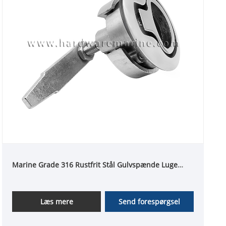
Marine Grade 316 Rustfrit Stål Gulvspænde Luge
Låse Flush Drejning Løftehåndtag
Læs mere
Send forespørgsel