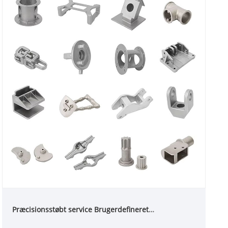
Præcisionsstøbt service Brugerdefineret
kulstofstållegering stål Rustfrit stål