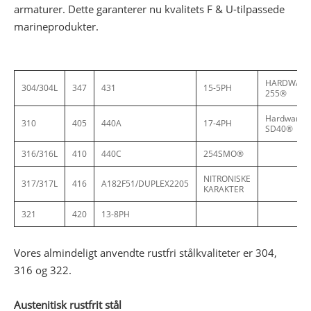
armaturer. Dette garanterer nu kvalitets F & U-tilpassede
marineprodukter.
HARDWARE
304/304L
347
431
15-5PH
255®
Hardware
310
405
440A
17-4PH
SD40®
316/316L
410
440C
254SMO®
NITRONISKE
317/317L
416
A182F51/DUPLEX2205
KARAKTER
321
420
13-8PH
Vores almindeligt anvendte rustfri stålkvaliteter er 304,
316 og 322.
Austenitisk rustfrit stål